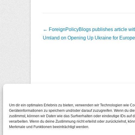
Beitragsnavigation
←
ForeignPolicyBlogs publishes article wit
Umland on Opening Up Ukraine for Europ
Um dir ein optimales Erlebnis zu bieten, verwenden wir Technologien wie C
Geräteinformationen zu speichern und/oder darauf zuzugreifen. Wenn du di
zustimmst, können wir Daten wie das Surfverhalten oder eindeutige IDs auf 
Copyright © 2026
European Cosmopolitan
Alle Recht
verarbeiten. Wenn du deine Zustimmung nicht erteilst oder zurückziehst, kö
Datenschutzerklärung
Merkmale und Funktionen beeinträchtigt werden.