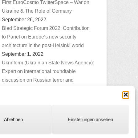
First EuroCosmo TwitterSpace – War on
Ukraine & The Role of Germany
September 26, 2022
Bled Strategic Forum 2022: Contribution
to Panel on Europe’s new security
architecture in the post-Helsinki world
September 1, 2022
Ukrinform (Ukrainian State News Agency):
Expert on international roundtable
discussion on Russian terror and
genocide in Ukraine
Juli 1, 2022
Ablehnen
Einstellungen ansehen
Catch Everest Theme by
Catch Themes