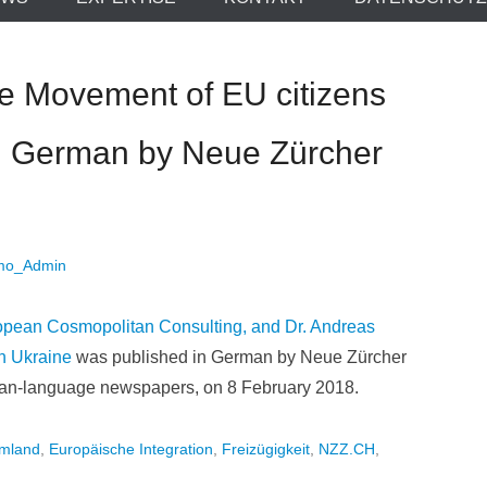
ee Movement of EU citizens
in German by Neue Zürcher
mo_Admin
uropean Cosmopolitan Consulting, and Dr. Andreas
n Ukraine
was published in German by Neue Zürcher
rman-language newspapers, on 8 February 2018.
mland
,
Europäische Integration
,
Freizügigkeit
,
NZZ.CH
,