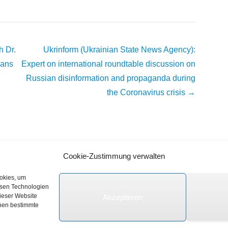
h Dr.
Ukrinform (Ukrainian State News Agency):
eans
Expert on international roundtable discussion on
Russian disinformation and propaganda during
the Coronavirus crisis
→
Cookie-Zustimmung verwalten
ookies, um
esen Technologien
dieser Website
Akzeptieren
e vorbehalten.
nnen bestimmte