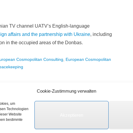
inian TV channel UATV’s English-language
gn affairs and the partnership with Ukraine
, including
n in the occupied areas of the Donbas.
uropean Cosmopolitan Consulting
,
European Cosmopolitan
eacekeeping
Cookie-Zustimmung verwalten
ookies, um
esen Technologien
dieser Website
Akzeptieren
e vorbehalten.
nnen bestimmte