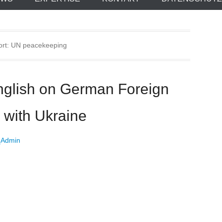
ort:
UN peacekeeping
nglish on German Foreign
p with Ukraine
Admin