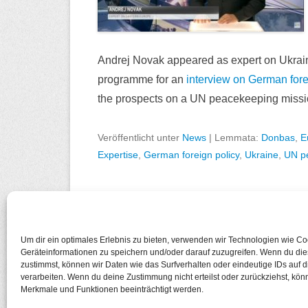
Andrej Novak appeared as expert on Ukra
programme for an
interview on German forei
the prospects on a UN peacekeeping missio
Veröffentlicht unter
News
|
Lemmata:
Donbas
,
E
Expertise
,
German foreign policy
,
Ukraine
,
UN p
Um dir ein optimales Erlebnis zu bieten, verwenden wir Technologien wie C
Geräteinformationen zu speichern und/oder darauf zuzugreifen. Wenn du di
zustimmst, können wir Daten wie das Surfverhalten oder eindeutige IDs auf 
Copyright © 2026
European Cosmopolitan
Alle Recht
verarbeiten. Wenn du deine Zustimmung nicht erteilst oder zurückziehst, kö
Datenschutzerklärung
Merkmale und Funktionen beeinträchtigt werden.