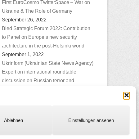
First EuroCosmo TwitterSpace – War on
Ukraine & The Role of Germany
September 26, 2022
Bled Strategic Forum 2022: Contribution
to Panel on Europe’s new security
architecture in the post-Helsinki world
September 1, 2022
Ukrinform (Ukrainian State News Agency):
Expert on international roundtable
discussion on Russian terror and
genocide in Ukraine
Juli 1, 2022
Ablehnen
Einstellungen ansehen
Catch Everest Theme by
Catch Themes